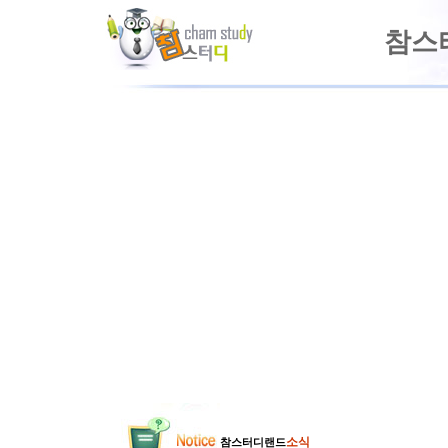
참스
소식
참스터디랜드